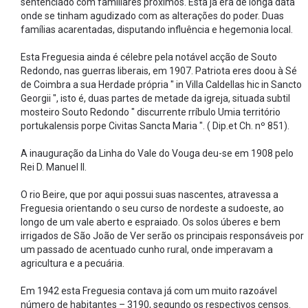
sentenciado com familiares próximos. Esta já era de longa data
onde se tinham agudizado com as alterações do poder. Duas
famílias acarentadas, disputando influência e hegemonia local.
Esta Freguesia ainda é célebre pela notável acção de Souto
Redondo, nas guerras liberais, em 1907. Patriota eres doou à Sé
de Coimbra a sua Herdade própria " in Villa Caldellas hic in Sancto
Georgii ", isto é, duas partes de metade da igreja, situada subtil
mosteiro Souto Redondo " discurrente rríbulo Umia território
portukalensis porpe Civitas Sancta Maria ". ( Dip.et Ch. nº 851).
A inauguração da Linha do Vale do Vouga deu-se em 1908 pelo
Rei D. Manuel II.
O rio Beire, que por aqui possui suas nascentes, atravessa a
Freguesia orientando o seu curso de nordeste a sudoeste, ao
longo de um vale aberto e espraiado. Os solos úberes e bem
irrigados de São João de Ver serão os principais responsáveis por
um passado de acentuado cunho rural, onde imperavam a
agricultura e a pecuária.
Em 1942 esta Freguesia contava já com um muito razoável
número de habitantes – 3190, segundo os respectivos censos.