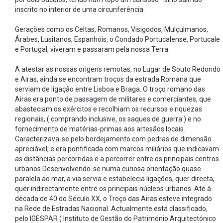
inscrito no interior de uma circunferência.
Gerações como os Celtas, Romanos, Visigodos, Mulçulmanos,
Árabes, Lusitanos, Espanhóis, o Condado Portucalense, Portucale
e Portugal, viveram e passaram pela nossa Terra.
A atestar as nossas origens remotas, no Lugar de Souto Redondo
e Airas, ainda se encontram troços da estrada Romana que
serviam de ligação entre Lisboa e Braga. O troço romano das
Airas era ponto de passagem de militares e comerciantes, que
abasteciam os exércitos e recolhiam os recursos e riquezas
regionais, ( comprando inclusive, os saques de guerra ) e no
fornecimento de matérias-primas aos artesãos locais.
Caracterizava-se pelo bordejamento com pedras de dimensão
apreciável, e era pontificada com marcos miliários que indicavam
as distâncias percorridas e a percorrer entre os principais centros
urbanos.Desenvolvendo-se numa curiosa orientação quase
paralela ao mar, a via servia e estabelecia ligações, quer directa,
quer indirectamente entre os principais núcleos urbanos. Até à
década de 40 do Século XX, o Troço das Airas esteve integrado
na Rede de Estradas Nacional. Actualmente está classificado,
pelo IGESPAR ( Instituto de Gestão do Património Arquitectónico