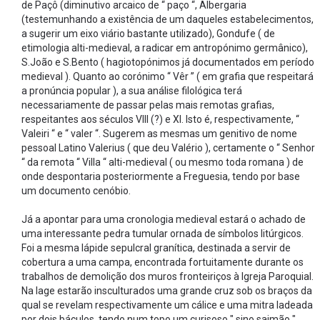
de Paçô (diminutivo arcaico de “ paço “, Albergaria
(testemunhando a existência de um daqueles estabelecimentos,
a sugerir um eixo viário bastante utilizado), Gondufe ( de
etimologia alti-medieval, a radicar em antropónimo germânico),
S.João e S.Bento ( hagiotopónimos já documentados em período
medieval ). Quanto ao corónimo “ Vêr ” ( em grafia que respeitará
a pronúncia popular ), a sua análise filológica terá
necessariamente de passar pelas mais remotas grafias,
respeitantes aos séculos VIII (?) e XI. Isto é, respectivamente, “
Valeiri “ e “ valer “. Sugerem as mesmas um genitivo de nome
pessoal Latino Valerius ( que deu Valério ), certamente o “ Senhor
“ da remota “ Villa “ alti-medieval ( ou mesmo toda romana ) de
onde despontaria posteriormente a Freguesia, tendo por base
um documento cenóbio.
Já a apontar para uma cronologia medieval estará o achado de
uma interessante pedra tumular ornada de símbolos litúrgicos.
Foi a mesma lápide sepulcral granítica, destinada a servir de
cobertura a uma campa, encontrada fortuitamente durante os
trabalhos de demolição dos muros fronteiriços à Igreja Paroquial.
Na lage estarão insculturados uma grande cruz sob os braços da
qual se revelam respectivamente um cálice e uma mitra ladeada
por dois báculos, tendo num topo um curisoso " sino saimão "