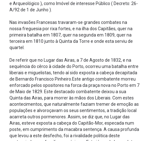
e Arqueológico ), como Imóvel de interesse Público ( Decreto: 26-
A/92 de 1 de Junho ).
Nas invasões Francesas travaram-se grandes combates na
nossa freguesia por rixa fortes, e na ilha dos Capitães, quer na
primeira batalha em 1807, quer na segunda em 1809, quer na
terceira em 1810 junto à Quinta da Torre e onde esta serviu de
quartel.
De referir que no Lugar das Airas, a 7 de Agosto de 1832, e na
sequência do cêrco à cidade do Porto, ocorreu uma batalha entre
liberais e miguelistas, tendo aí sido exposta a cabeça decapitada
de Bernardo Francisco Pinheiro.Este antigo combatente morreu
enforcado pelos opositores na forca da praça nova no Porto em 7
de Maio de 1829. Este destacado combatente deixou a sua
Quinta das Airas, para morrer às mãos dos Liberais. Com estes
acontecimentos, que naturalmente faziam tremer de emoção as
populações e alvoroçavam os seus sentimentos, a tradição local
acarreta outros pormenores. Assim, se diz que, no Lugar das
Airas, esteve exposta a cabeça do Capitão-Mor, especada num
poste, em cumprimento da macabra sentença. A causa profunda
que levou a este desfecho, foi a rivalidade politica deste